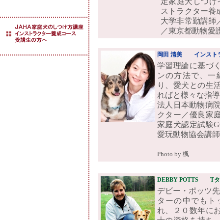
定家庭犬しつけ
ストラクター養
大学非常勤講師
／東京都動物愛
岡田 清美
インスト
学習理論に基づ
ンの方法で、一
り、愛犬との生
ればと様々な指導
法人日本動物病院
クター／優良家
家庭犬認定試験G
愛玩動物協会講師
Photo by 楓
DEBBY POTTS T
デビー・ポッツ先生
ターの中でもト
れ、２０数年に