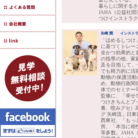
暮らしに関するさ
JAHA（公益社
つけインストラク
矢崎 潤
インストラ
「ほめるしつけ
に基づくトレー
全かつ効果的と
の指導の他、家
及を目指して、
でも精力的に活
動物の保護活動
め、動物行政関
体でのセミナー
監修に、「幸せ
つけきちんとブ
番、咬みグセ）
グ 矢崎流」日
西東社、「もっ
所、「本当に相
等多数。JAH