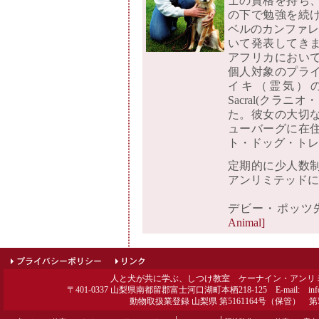
士の資格を持ち
の下で勉強を続
ベルのカンファレ
いて発表してき
アフリカにおい
個人対象のプラ
イキ（霊気）のレ
Sacral(クラ
た。彼女の大切
ューバーグに在
ト・ドッグ・トレ
定期的に少人数
アンリミテッドに
デビー・ポッ
Animal]
人と犬が共に学ぶ、しつけ教室 ケーナイン・アンリ
〒401-0337 山梨県南都留郡富士河口湖町本栖218-125 E-mail: info@c
動物取扱業登録 山梨県 第5161164号（保管） 第5