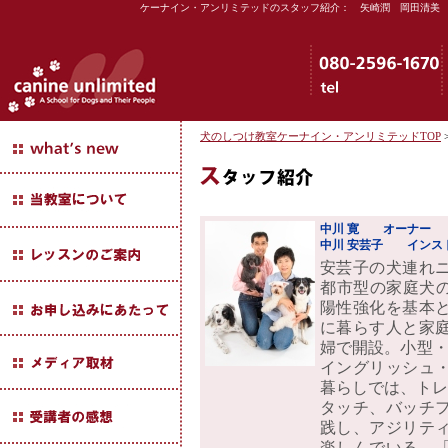
ケーナイン・アンリミテッドのスタッフ紹介： 矢崎潤 岡田清美
犬のしつけ教室ケーナイン・アンリミテッドTOP
中川 寛
オーナー
中川 安芸子 インス
安芸子の犬連れ
都市型の家庭犬の
陽性強化を基本
に暮らす人と家
婦で開設。小型・
イングリッシュ・
暮らしでは、トレ
タッチ、バッチ
践し、アジリテ
楽しんでいる。