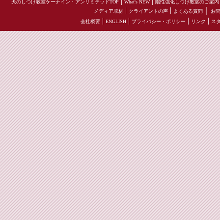
|
|
犬のしつけ教室ケーナイン・アンリミテッドTOP
What's NEW
陽性強化しつけ教室のご案内
|
|
｜
メディア取材
クライアントの声
よくある質問
お
|
|
|
|
会社概要
ENGLISH
プライバシー・ポリシー
リンク
ス